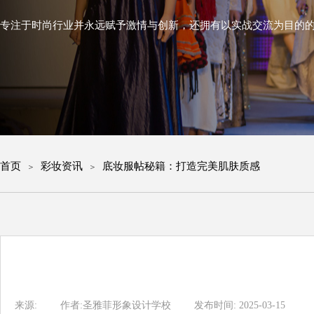
专注于时尚行业并永远赋予激情与创新，
还拥有以实战交流为目的
首页
彩妆资讯
底妆服帖秘籍：打造完美肌肤质感
＞
＞
来源:
|
作者:
圣雅菲形象设计学校
|
发布时间:
2025-03-15
|